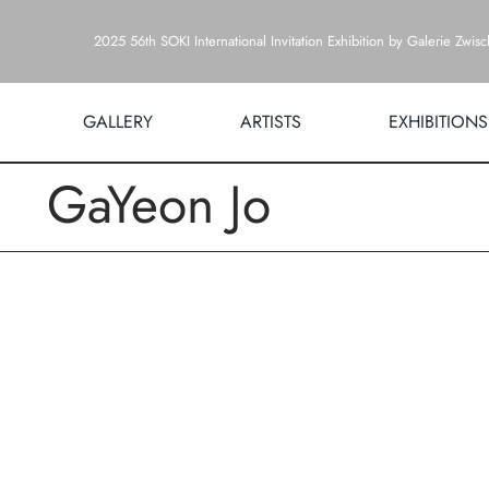
Zum
2025 56th SOKI International Invitation Exhibition by Galerie Zwis
Inhalt
springen
GALLERY
ARTISTS
EXHIBITIONS
GaYeon Jo
Zeige
grösseres
Bild