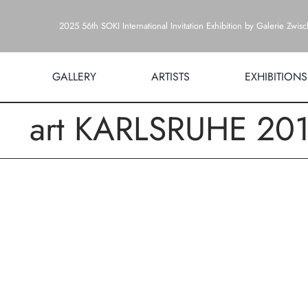
Zum
2025 56th SOKI International Invitation Exhibition by Galerie Zwis
Inhalt
springen
GALLERY
ARTISTS
EXHIBITIONS
art KARLSRUHE 20