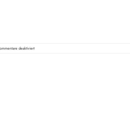
für
ommentare deaktiviert
ART
KARLSRUHE
2026