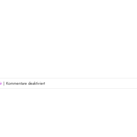
für
ir
|
Kommentare deaktiviert
KIAF
SEOUL
2025