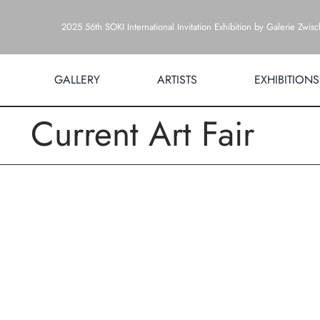
Zum
2025 56th SOKI International Invitation Exhibition by Galerie Zwis
Inhalt
springen
GALLERY
ARTISTS
EXHIBITIONS
Current Art Fair